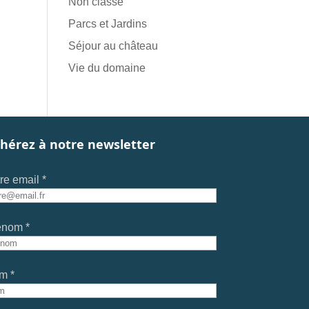
Non classé
Parcs et Jardins
Séjour au château
Vie du domaine
hérez à notre newsletter
re email *
énom *
m *