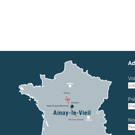
Ad
Vot
Pr
No