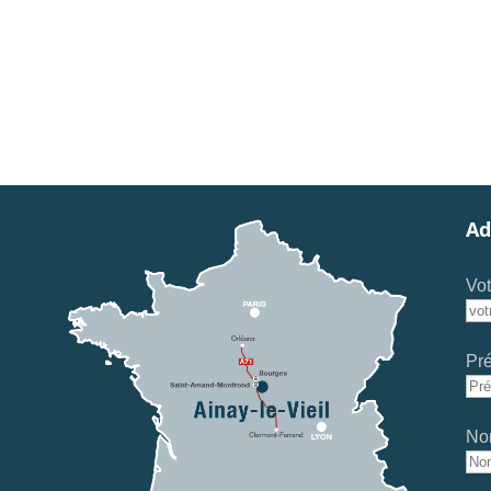
Ad
Vot
Pr
No