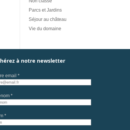
Non classé
Parcs et Jardins
Séjour au château
Vie du domaine
hérez à notre newsletter
re email *
énom *
m *