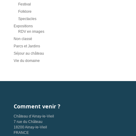
Festival
Folklore
Spectacles
Expositions
RDV en images
Non classé
Parcs et Jardins
Séjour au château
Vie du domaine
Comment venir ?
Château d’Ainay-le-Vieil
7 rue du Château
18200 Ainay-le-Vieil
FRANCE