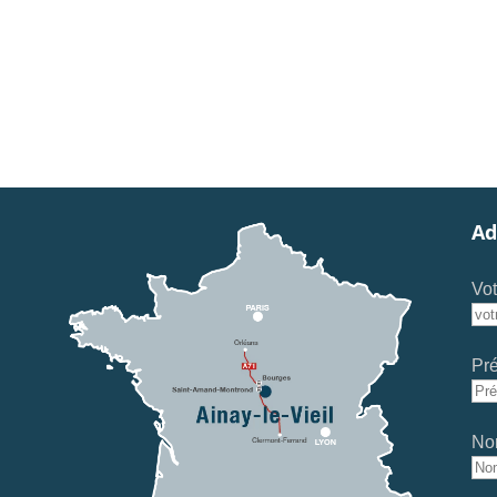
Ad
Vot
Pr
No