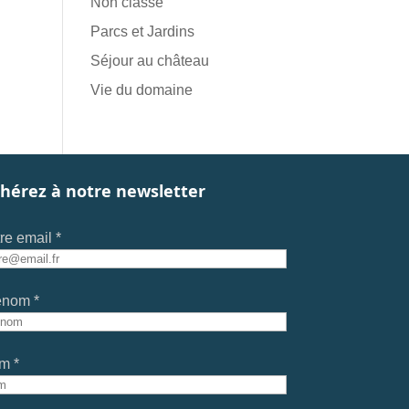
Non classé
Parcs et Jardins
Séjour au château
Vie du domaine
hérez à notre newsletter
re email *
énom *
m *