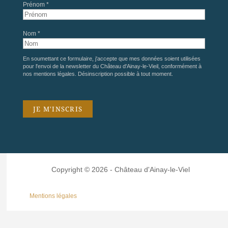
Prénom *
Nom *
En soumettant ce formulaire, j'accepte que mes données soient utilisées
pour l'envoi de la newsletter du Château d'Ainay-le-Vieil, conformément à
nos
mentions légales
. Désinscription possible à tout moment.
Copyright © 2026 - Château d'Ainay-le-Viel
Mentions légales