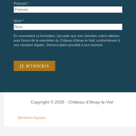
Prénom *
Nom *
En soumettant ce formulaire, j'accepte que mes données soient utilisées
pour l'envoi de la newsletter du Château d'Ainay-le-Vieil, conformément à
nos
mentions légales
. Désinscription possible à tout moment.
Copyright © 2026 - Château d'Ainay-le-Viel
Mentions légales