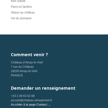
Non classé
Parcs et Jardins
Séjour au château
Vie du domaine
Comment venir ?
Château d’Ainay-le-Vieil
7 rue du Château
18200 Ainay-le-Vieil
FRANCE
Demander un renseignement
+33 2 48 63 02 88
accueil@chateau-ainaylevieil.fr
Accéder à la page Contact →