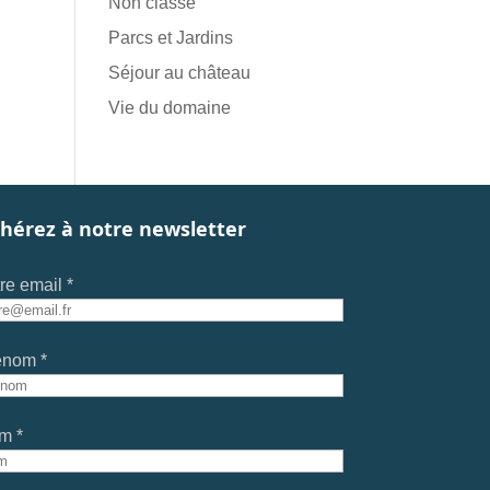
Non classé
Parcs et Jardins
Séjour au château
Vie du domaine
hérez à notre newsletter
re email *
énom *
m *