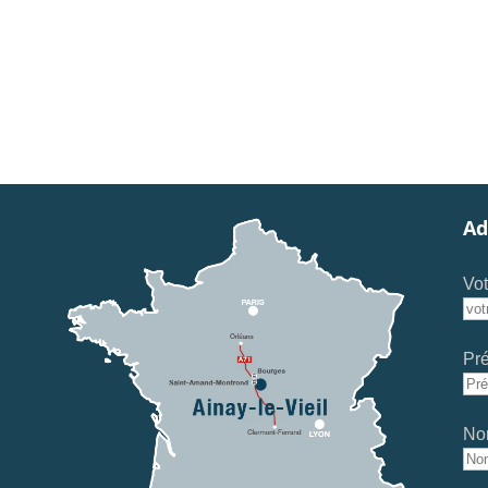
Ad
Vot
Pr
No