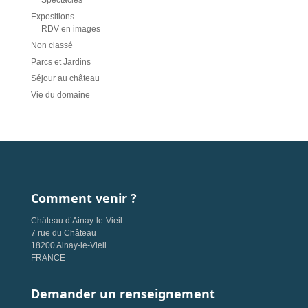
Spectacles
Expositions
RDV en images
Non classé
Parcs et Jardins
Séjour au château
Vie du domaine
Comment venir ?
Château d’Ainay-le-Vieil
7 rue du Château
18200 Ainay-le-Vieil
FRANCE
Demander un renseignement