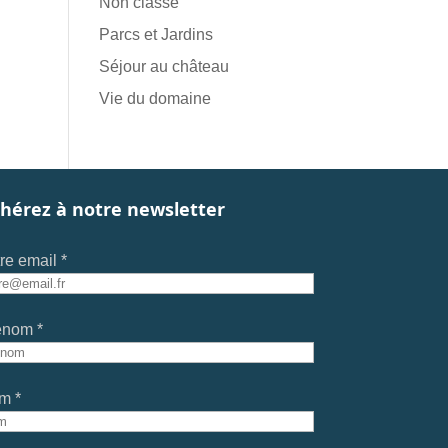
Non classé
Parcs et Jardins
Séjour au château
Vie du domaine
hérez à notre newsletter
re email *
énom *
m *