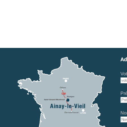
Ad
Vot
Pr
No