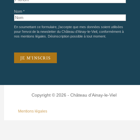
Nom *
En soumettant ce formulaire, j'accepte que mes données soient utilisées
pour l'envoi de la newsletter du Château d'Ainay-le-Vieil, conformément à
nos
mentions légales
. Désinscription possible à tout moment.
Copyright © 2026 - Château d'Ainay-le-Viel
Mentions légales