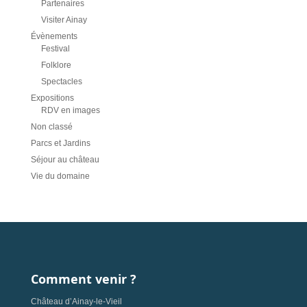
Partenaires
Visiter Ainay
Évènements
Festival
Folklore
Spectacles
Expositions
RDV en images
Non classé
Parcs et Jardins
Séjour au château
Vie du domaine
Comment venir ?
Château d’Ainay-le-Vieil