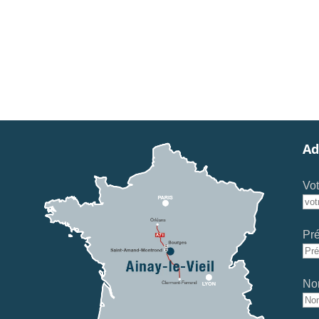
Ad
Vot
Pr
No