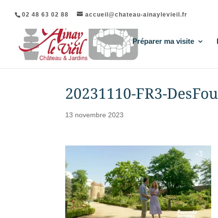
02 48 63 02 88
accueil@chateau-ainaylevieil.fr
Préparer ma visite
20231110-FR3-DesFo
13 novembre 2023