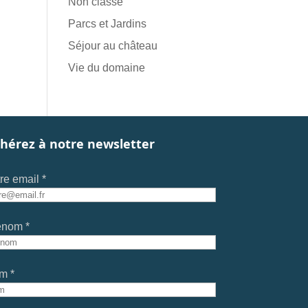
Non classé
Parcs et Jardins
Séjour au château
Vie du domaine
hérez à notre newsletter
re email *
énom *
m *