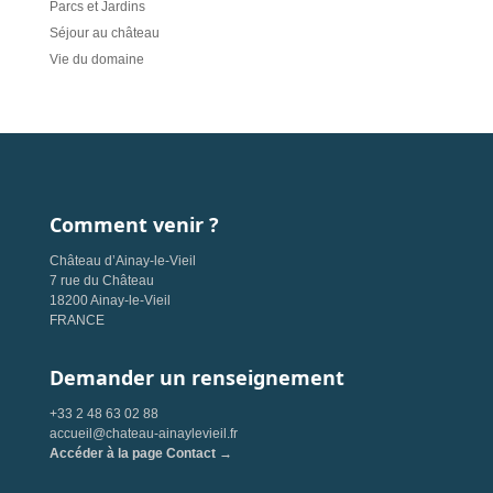
Parcs et Jardins
Séjour au château
Vie du domaine
Comment venir ?
Château d’Ainay-le-Vieil
7 rue du Château
18200 Ainay-le-Vieil
FRANCE
Demander un renseignement
+33 2 48 63 02 88
accueil@chateau-ainaylevieil.fr
Accéder à la page Contact →