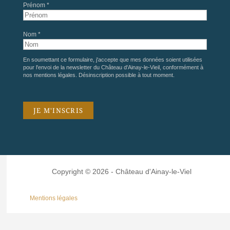
Prénom *
Nom *
En soumettant ce formulaire, j'accepte que mes données soient utilisées
pour l'envoi de la newsletter du Château d'Ainay-le-Vieil, conformément à
nos
mentions légales
. Désinscription possible à tout moment.
Copyright © 2026 - Château d'Ainay-le-Viel
Mentions légales