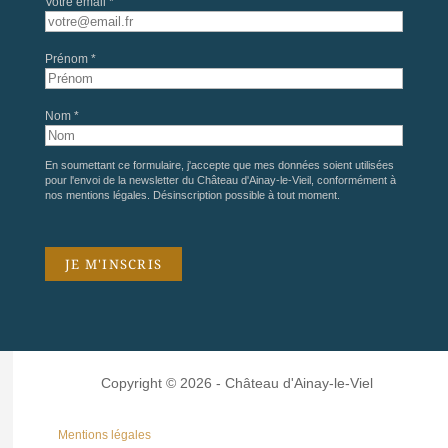
Votre email *
Prénom *
Nom *
En soumettant ce formulaire, j'accepte que mes données soient utilisées
pour l'envoi de la newsletter du Château d'Ainay-le-Vieil, conformément à
nos
mentions légales
. Désinscription possible à tout moment.
Copyright © 2026 - Château d'Ainay-le-Viel
Mentions légales