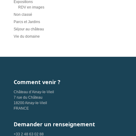
Expositions
RDV en images
Non classé
Parcs et Jardins
Séjour au château
Vie du domaine
Comment venir ?
Château d’Ainay-le-Vieil
7 rue du Château
18200 Ainay-le-Vieil
FRANCE
Demander un renseignement
+33 2 48 63 02 88