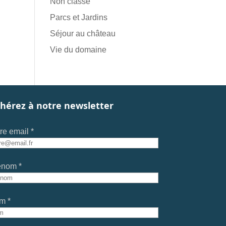
Non classé
Parcs et Jardins
Séjour au château
Vie du domaine
hérez à notre newsletter
re email *
énom *
m *