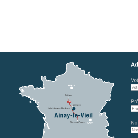
Ad
Vot
Pr
No