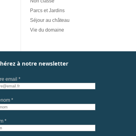
Non classé
Parcs et Jardins
Séjour au château
Vie du domaine
hérez à notre newsletter
re email *
énom *
m *