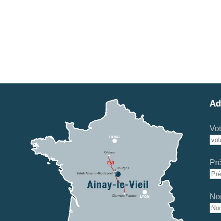
Ad
Vot
Pr
No