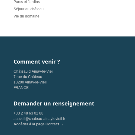
Parcs et Jardins
Séjour au château
Vie du domaine
Comment venir ?
Château d’Ainay-le-Vieil
7 rue du Château
18200 Ainay-le-Vieil
FRANCE
Demander un renseignement
+33 2 48 63 02 88
accueil@chateau-ainaylevieil.fr
Accéder à la page Contact →