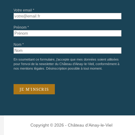
Votre email *
Prénom *
Nom *
En soumettant ce formulaire, j'accepte que mes données soient utilisées
pour l'envoi de la newsletter du Château d'Ainay-le-Vieil, conformément à
nos
mentions légales
. Désinscription possible à tout moment.
Copyright © 2026 - Château d'Ainay-le-Viel