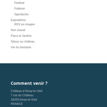
Festival
Folklore
Spectacles
Expositions
RDV en images
Non classé
Parcs et Jardins
Séjour au château
Vie du domaine
Comment venir ?
Château d’Ainay-le-Vieil
7 rue du Château
18200 Ainay-le-Vieil
FRANCE