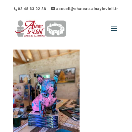
02 48 63 02 88
accueil@chateau-ainaylevieil.fr