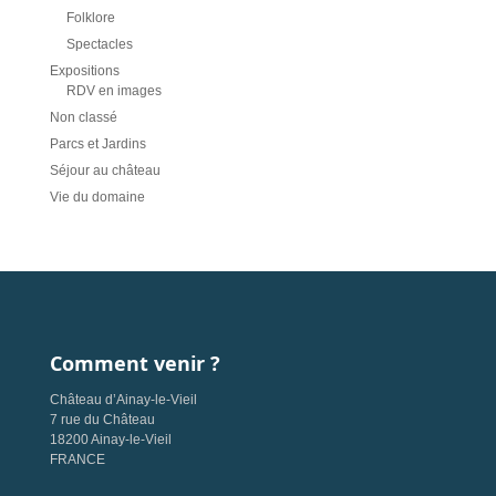
Folklore
Spectacles
Expositions
RDV en images
Non classé
Parcs et Jardins
Séjour au château
Vie du domaine
Comment venir ?
Château d’Ainay-le-Vieil
7 rue du Château
18200 Ainay-le-Vieil
FRANCE