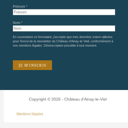
Prénom *
Nom *
En soumettant ce formulaire, j'accepte que mes données soient utilisées
pour l'envoi de la newsletter du Château d'Ainay-le-Vieil, conformément à
nos
mentions légales
. Désinscription possible à tout moment.
Copyright © 2026 - Château d'Ainay-le-Viel
Mentions légales