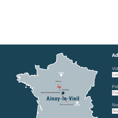
Ad
Vot
Pr
No