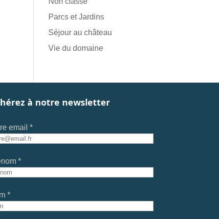
Non classé
Parcs et Jardins
Séjour au château
Vie du domaine
hérez à notre newsletter
re email *
énom *
m *