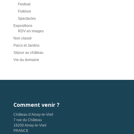
Festival
Folklore
Spectacles
Expositions
RDV en images
Non classé
Parcs et Jardins
Séjour au château
Vie du domaine
Comment venir ?
Château d’Ainay-le-Vieil
7 rue du Château
18200 Ainay-le-Vieil
FRANCE