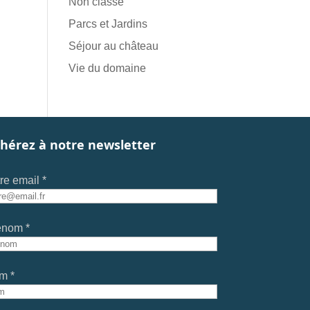
Non classé
Parcs et Jardins
Séjour au château
Vie du domaine
hérez à notre newsletter
re email *
énom *
m *