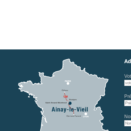
Ad
Vot
Pr
No