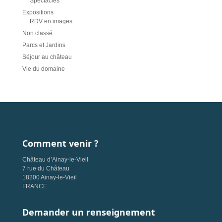
Spectacles
Expositions
RDV en images
Non classé
Parcs et Jardins
Séjour au château
Vie du domaine
Comment venir ?
Château d’Ainay-le-Vieil
7 rue du Château
18200 Ainay-le-Vieil
FRANCE
Demander un renseignement