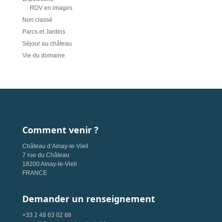
RDV en images
Non classé
Parcs et Jardins
Séjour au château
Vie du domaine
Comment venir ?
Château d’Ainay-le-Vieil
7 rue du Château
18200 Ainay-le-Vieil
FRANCE
Demander un renseignement
+33 2 48 63 02 88