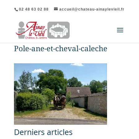
02 48 63 02 88
accueil@chateau-ainaylevieil.fr
Pole-ane-et-cheval-caleche
Derniers articles