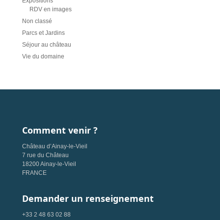
Expositions
RDV en images
Non classé
Parcs et Jardins
Séjour au château
Vie du domaine
Comment venir ?
Château d’Ainay-le-Vieil
7 rue du Château
18200 Ainay-le-Vieil
FRANCE
Demander un renseignement
+33 2 48 63 02 88