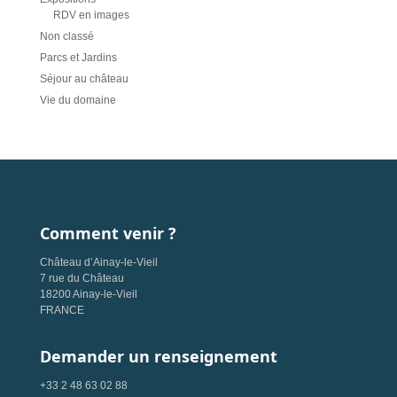
RDV en images
Non classé
Parcs et Jardins
Séjour au château
Vie du domaine
Comment venir ?
Château d’Ainay-le-Vieil
7 rue du Château
18200 Ainay-le-Vieil
FRANCE
Demander un renseignement
+33 2 48 63 02 88