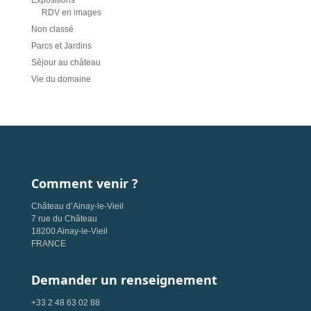
Expositions
RDV en images
Non classé
Parcs et Jardins
Séjour au château
Vie du domaine
Comment venir ?
Château d’Ainay-le-Vieil
7 rue du Château
18200 Ainay-le-Vieil
FRANCE
Demander un renseignement
+33 2 48 63 02 88