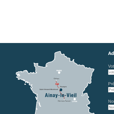
Ad
Vot
Pr
No