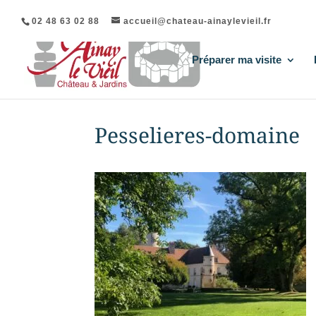
02 48 63 02 88
accueil@chateau-ainaylevieil.fr
Préparer ma visite
Pesselieres-domaine