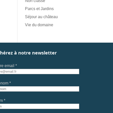
Non classé
Parcs et Jardins
Séjour au château
Vie du domaine
hérez à notre newsletter
re email *
énom *
m *