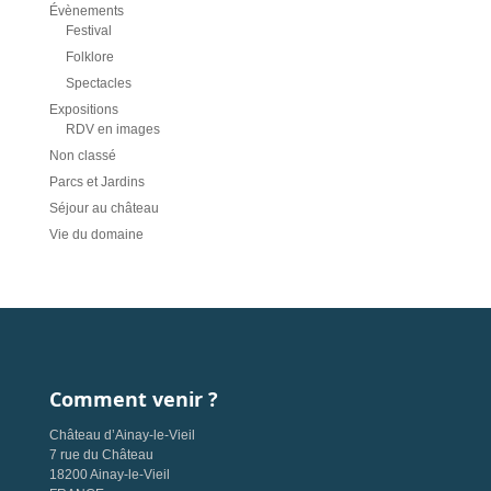
Évènements
Festival
Folklore
Spectacles
Expositions
RDV en images
Non classé
Parcs et Jardins
Séjour au château
Vie du domaine
Comment venir ?
Château d’Ainay-le-Vieil
7 rue du Château
18200 Ainay-le-Vieil