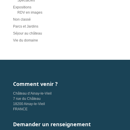
Spectacles
Expositions
RDV en images
Non classé
Parcs et Jardins
Séjour au château
Vie du domaine
Comment venir ?
Château d’Ainay-le-Vieil
7 rue du Château
18200 Ainay-le-Vieil
FRANCE
Demander un renseignement