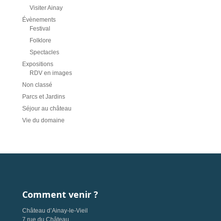
Visiter Ainay
Évènements
Festival
Folklore
Spectacles
Expositions
RDV en images
Non classé
Parcs et Jardins
Séjour au château
Vie du domaine
Comment venir ?
Château d’Ainay-le-Vieil
7 rue du Château