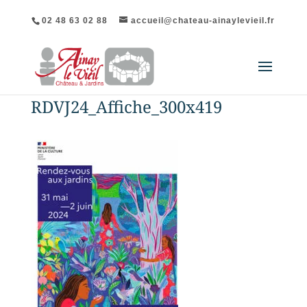
02 48 63 02 88
accueil@chateau-ainaylevieil.fr
RDVJ24_Affiche_300x419