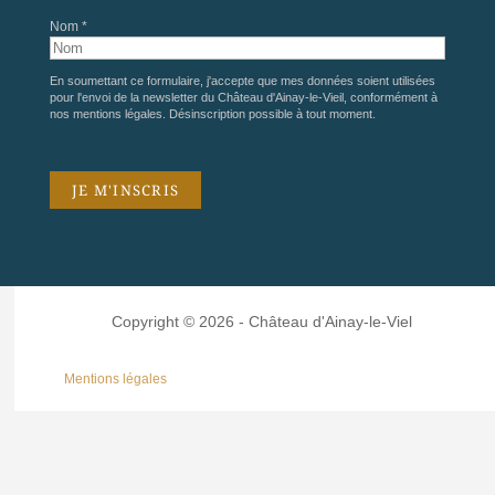
Nom *
En soumettant ce formulaire, j'accepte que mes données soient utilisées
pour l'envoi de la newsletter du Château d'Ainay-le-Vieil, conformément à
nos
mentions légales
. Désinscription possible à tout moment.
Copyright © 2026 - Château d'Ainay-le-Viel
Mentions légales