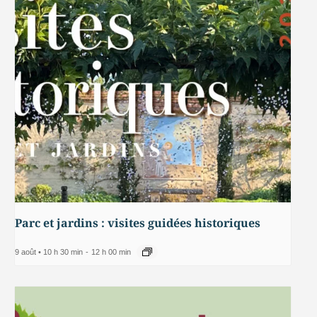
Parc et jardins : visites guidées historiques
9 août • 10 h 30 min
-
12 h 00 min