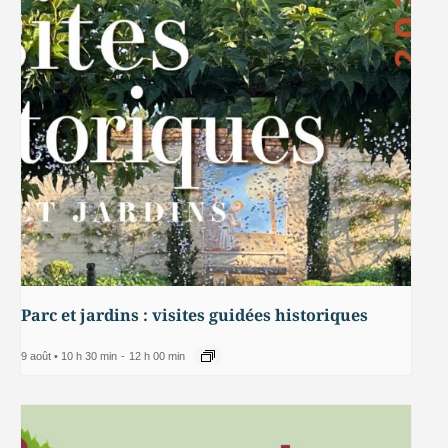
Parc et jardins : visites guidées historiques
9 août • 10 h 30 min
-
12 h 00 min