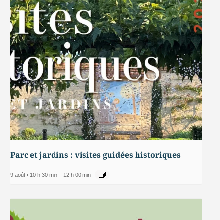
Parc et jardins : visites guidées historiques
9 août • 10 h 30 min
-
12 h 00 min