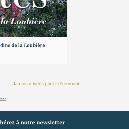
rdins de la Loubière
Jardins ouverts pour le Neurodon
er !
hérez à notre newsletter