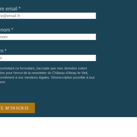
re email *
énom *
m *
oumettant ce formulaire, j'accepte que mes données soient
sées pour l'envoi de la newsletter du Château d'Ainay-le-Vieil,
ormément à nos
mentions légales
. Désinscription possible à tout
ent.