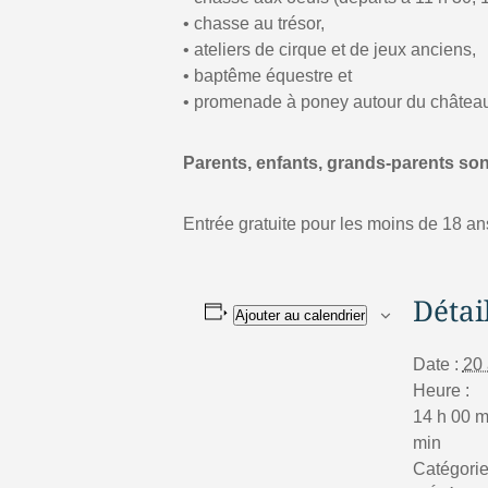
• chasse au trésor,
• ateliers de cirque et de jeux anciens,
• baptême équestre et
• promenade à poney autour du châtea
Parents, enfants, grands-parents sont
Entrée gratuite pour les moins de 18 an
Détai
Ajouter au calendrier
Date :
20 
Heure :
14 h 00 m
min
Catégori