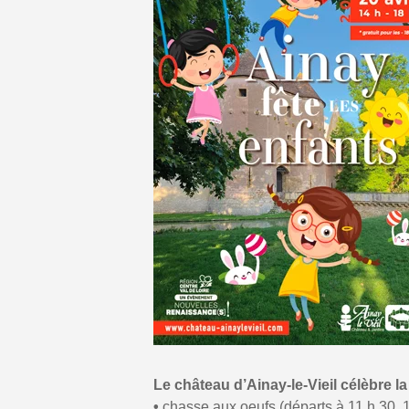
Le château d’Ainay-le-Vieil célèbre 
•
chasse aux oeufs (départs à 11 h 30, 1