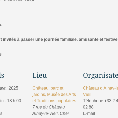
u.
 invités à passer une journée familiale, amusante et festive
s
ls
Lieu
Organisat
avril 2025
Château, parc et
Château d’Ainay-l
jardins, Musée des Arts
Vieil
in - 18 h 00
et Traditions populaires
Téléphone
+33 2 
7 rue du Château
02 88
es
Ainay-le-Vieil
,
Cher
E-mail