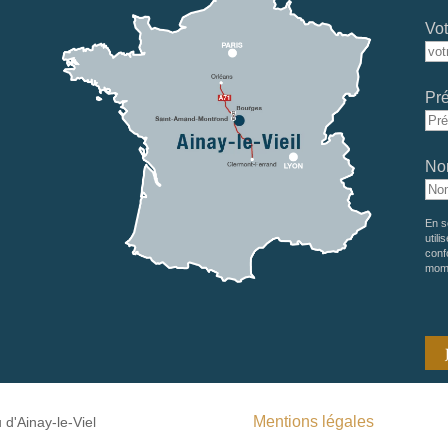
Vot
Pr
No
En s
utili
conf
mom
Mentions légales
d'Ainay-le-Viel