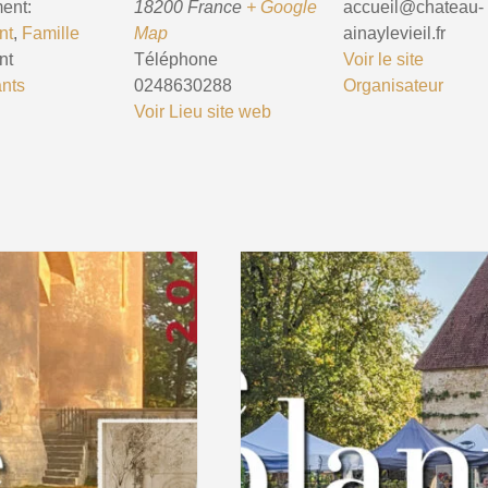
ent:
18200
France
+ Google
accueil@chateau-
nt
,
Famille
Map
ainaylevieil.fr
nt
Téléphone
Voir le site
nts
0248630288
Organisateur
Voir Lieu site web