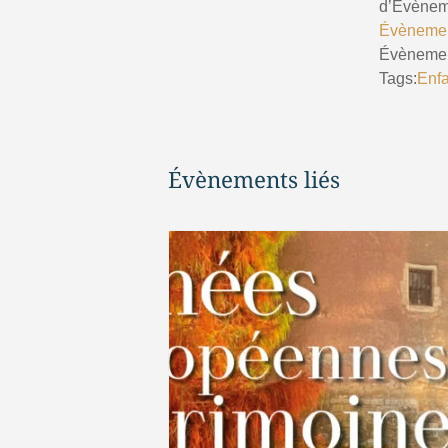
d’Évènem
Évèneme
Évèneme
Tags:
Enfa
Évènements liés