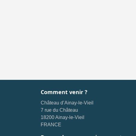
Comment venir ?
Château d’Ainay-le-Vieil
7 rue du Château
18200 Ainay-le-Vieil
FRANCE