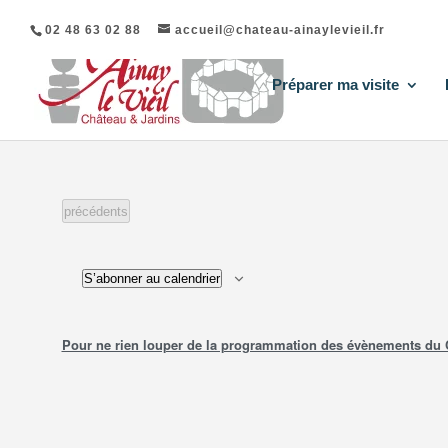
02 48 63 02 88
accueil@chateau-ainaylevieil.fr
Préparer ma visite
Évènements
précédents
S’abonner au calendrier
Pour ne rien louper de la programmation des évènements du Châ