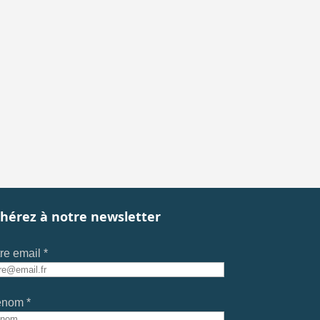
hérez à notre newsletter
re email *
énom *