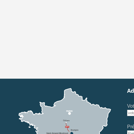
Ad
Vot
Pr