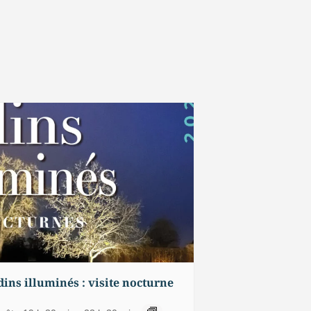
dins illuminés : visite nocturne