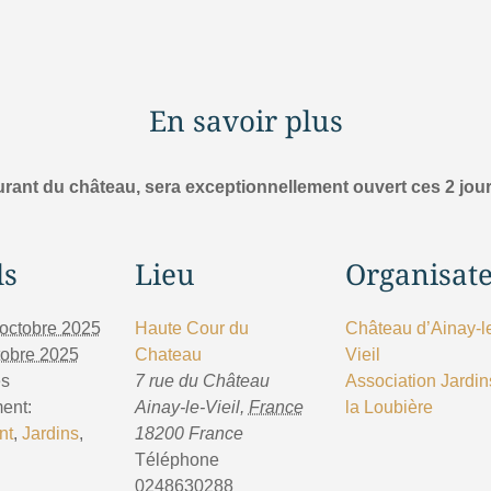
En savoir plus
aurant du château, sera exceptionnellement ouvert ces 2 jou
ls
Lieu
Organisat
 octobre 2025
Haute Cour du
Château d’Ainay-l
tobre 2025
Chateau
Vieil
es
7 rue du Château
Association Jardin
ent:
Ainay-le-Vieil
,
France
la Loubière
nt
,
Jardins
,
18200
France
Téléphone
0248630288