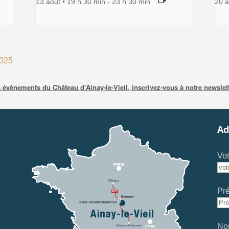
13 août • 19 h 30 min
-
23 h 30 min
20 a
2025
évènements du Château d’Ainay-le-Vieil, inscrivez-vous à notre newslett
Ad
Vot
Pr
No