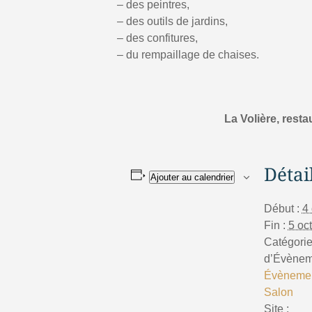
– des peintres,
– des outils de jardins,
– des confitures,
– du rempaillage de chaises.
La Volière, rest
Détai
Ajouter au calendrier
Début :
4
Fin :
5 oc
Catégori
d’Évènem
Évèneme
Salon
Site :