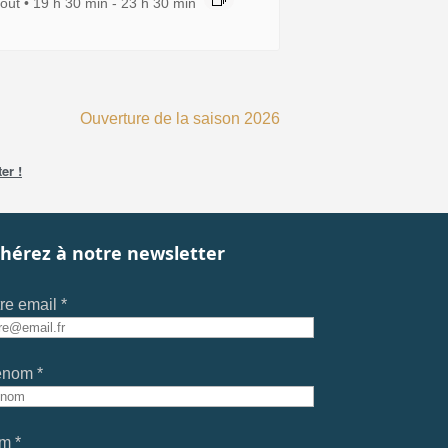
oût • 19 h 30 min
-
23 h 30 min
Ouverture de la saison 2026
er !
hérez à notre newsletter
re email *
énom *
m *