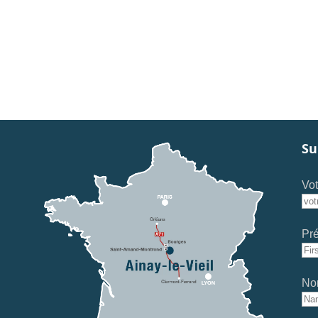
Su
Vot
Pr
No