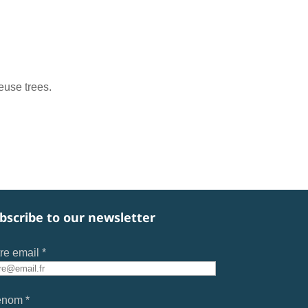
euse trees.
bscribe to our newsletter
re email *
énom *