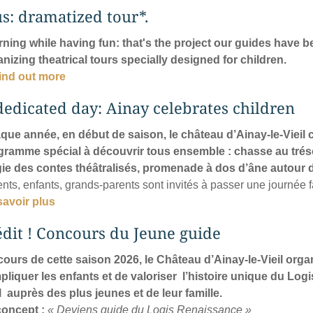
us: dramatized tour*.
rning while having fun: that's the project our guides have b
nizing theatrical tours specially designed for children.
find out more
dedicated day: Ainay celebrates children
que année, en début de saison, le château d’Ainay-le-Vieil c
gramme spécial à découvrir tous ensemble : chasse au trésor
ie des contes théâtralisés, promenade à dos d’âne autour d
nts, enfants, grands-parents sont invités à passer une journée f
savoir plus
édit ! Concours du Jeune guide
cours de cette saison 2026, le Château d’Ainay-le-Vieil orga
pliquer les enfants et de valoriser
l’histoire unique du Log
l
auprès des plus jeunes et de leur famille.
concept :
« Deviens guide du Logis Renaissance »