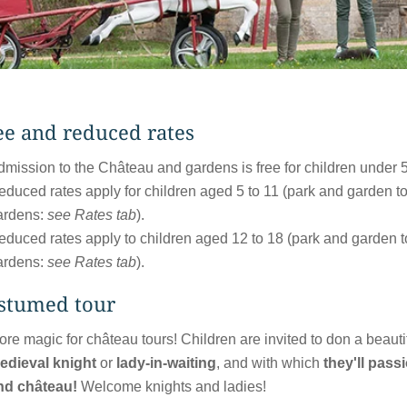
ee and reduced rates
dmission to the Château and gardens is free for children under 5
educed rates apply for children aged 5 to 11 (park and garden t
ardens:
see Rates tab
).
educed rates apply to children aged 12 to 18 (park and garden 
ardens:
see Rates tab
).
stumed tour
re magic for château tours! Children are invited to don a beauti
edieval
knight
or
lady-in-waiting
, and with which
they'll pass
nd château
!
Welcome knights and ladies!