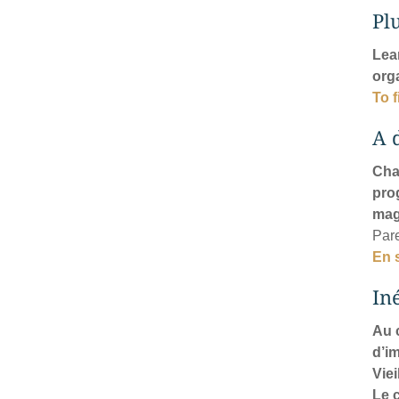
Pl
Lea
orga
To 
A 
Cha
pro
mag
Pare
En 
In
Au 
d’im
Viei
Le 