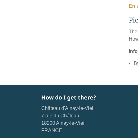
En 
Pi
Ther
Howe
Info
B
How do I get there?
Château d'Ainay-le-Vieil
7 rue du Château
18200 Ainay-le-Vieil
FRANCE