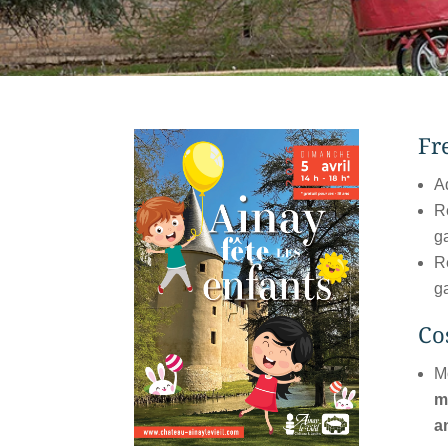
Fr
A
R
g
R
g
Co
Mo
m
a