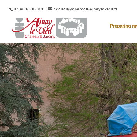
02 48 63 02 88
accueil@chateau-ainaylevieil.fr
Preparing my