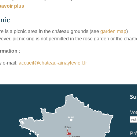
savoir plus
cnic
e is a picnic area in the château grounds (see
garden map
)
ver, picnicking is not permitted in the rose garden or the chartr
rmation :
y e-mail:
accueil@chateau-ainaylevieil.fr
Su
Vot
Pr