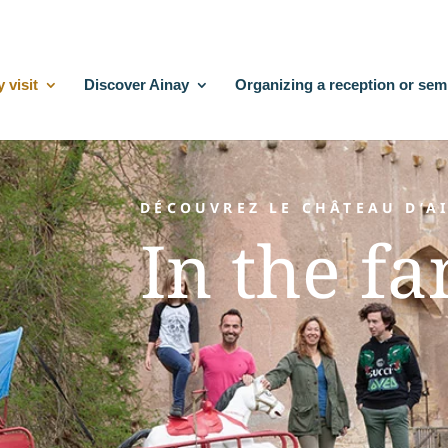
 visit
Discover Ainay
Organizing a reception or sem
DÉCOUVREZ LE CHÂTEAU D’AI
In the fa