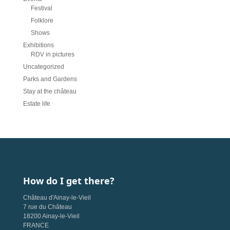
Festival
Folklore
Shows
Exhibitions
RDV in pictures
Uncategorized
Parks and Gardens
Stay at the château
Estate life
How do I get there?
Château d'Ainay-le-Vieil
7 rue du Château
18200 Ainay-le-Vieil
FRANCE