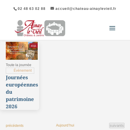
02 48 63 02 88
accueil@chateau-ainaylevieil.fr
List
of
events
Toute la journée
in
Évènement
Journées
Photo
européennes
View
du
patrimoine
2026
Évènement
Évènements
Aujourd’hui
suivants
précédents