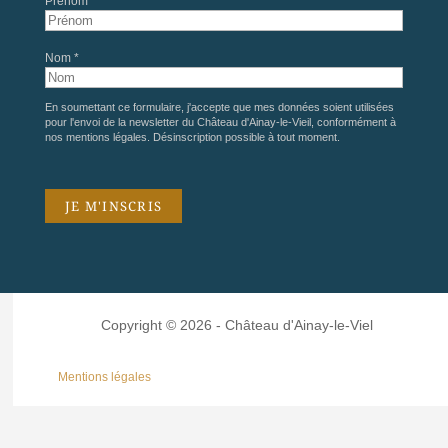
Prénom *
Nom *
En soumettant ce formulaire, j'accepte que mes données soient utilisées
pour l'envoi de la newsletter du Château d'Ainay-le-Vieil, conformément à
nos
mentions légales
. Désinscription possible à tout moment.
Copyright © 2026 - Château d'Ainay-le-Viel
Mentions légales