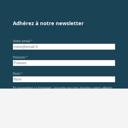
Adhérez à notre newsletter
Votre email *
Prénom *
Nom *
En soumettant ce formulaire, j'accepte que mes données soient utilisées
pour l'envoi de la newsletter du Château d'Ainay-le-Vieil, conformément à
nos
mentions légales
. Désinscription possible à tout moment.