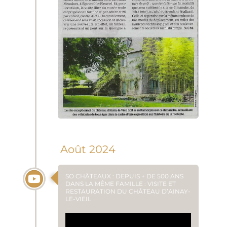
Août 2024
SO CHÂTEAUX : DEPUIS + DE 500 ANS
DANS LA MÊME FAMILLE : VISITE ET
RESTAURATION DU CHÂTEAU D’AINAY-
LE-VIEIL