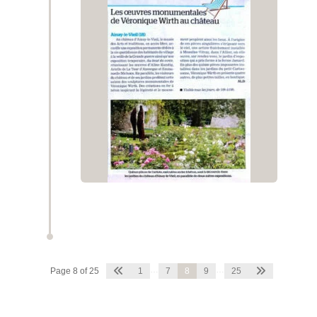
…
…
Page 8 of 25
1
7
8
9
25