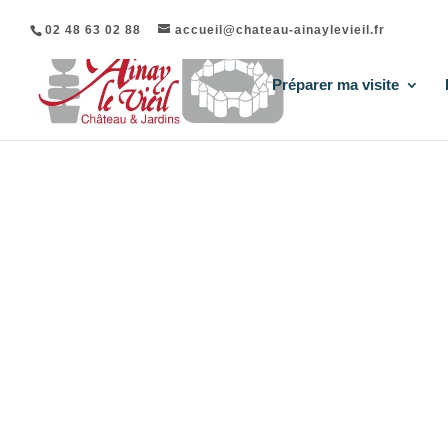
02 48 63 02 88
accueil@chateau-ainaylevieil.fr
Préparer ma visite