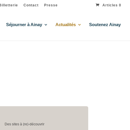
Billetterie
Contact
Presse
Articles 0
Séjourner à Ainay
Actualités
Soutenez Ainay
Des sites à (re)-découvrir