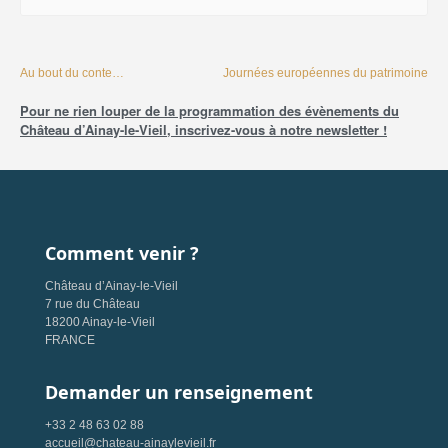
Au bout du conte…
Journées européennes du patrimoine
Pour ne rien louper de la programmation des évènements du
Château d’Ainay-le-Vieil, inscrivez-vous à notre newsletter !
Comment venir ?
Château d’Ainay-le-Vieil
7 rue du Château
18200 Ainay-le-Vieil
FRANCE
Demander un renseignement
+33 2 48 63 02 88
accueil@chateau-ainaylevieil.fr