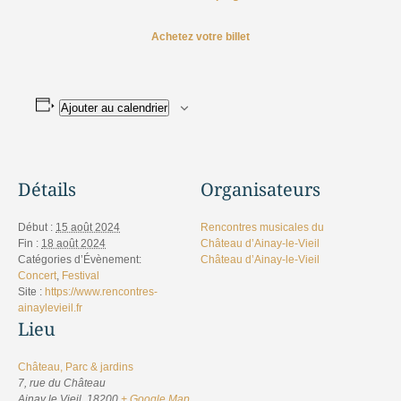
Achetez votre billet
Ajouter au calendrier
Détails
Organisateurs
Début :
15 août 2024
Rencontres musicales du
Fin :
18 août 2024
Château d’Ainay-le-Vieil
Catégories d’Évènement:
Château d’Ainay-le-Vieil
Concert
,
Festival
Site :
https://www.rencontres-
ainaylevieil.fr
Lieu
Château, Parc & jardins
7, rue du Château
Ainay le Vieil
,
18200
+ Google Map