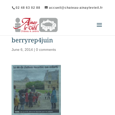
02 48 63 02 88
accueil@chateau-ainaylevieil.fr
berryrep4juin
June 6, 2014
|
0 comments