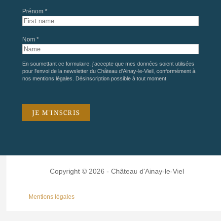
Prénom *
Nom *
En soumettant ce formulaire, j'accepte que mes données soient utilisées
pour l'envoi de la newsletter du Château d'Ainay-le-Vieil, conformément à
nos
mentions légales
. Désinscription possible à tout moment.
Copyright © 2026 - Château d'Ainay-le-Viel
Mentions légales